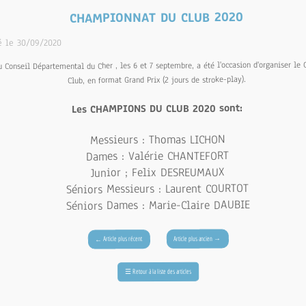
CHAMPIONNAT DU CLUB 2020
ié le 30/09/2020
u Conseil Départemental du Cher , les 6 et 7 septembre, a été l'occasion d'organiser le
Club, en format Grand Prix (2 jours de stroke-play).
Les CHAMPIONS DU CLUB 2020 sont:
Messieurs : Thomas LICHON
Dames : Valérie CHANTEFORT
Junior ; Felix DESREUMAUX
Séniors Messieurs : Laurent COURTOT
Séniors Dames : Marie-Claire DAUBIE
→
Article plus ancien
Article plus récent
←
Retour à la liste des articles
☰