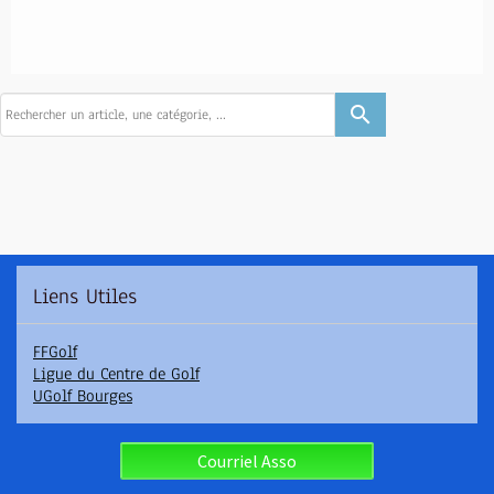
search
Liens Utiles
FFGolf
Ligue du Centre de Golf
UGolf Bourges
Courriel Asso