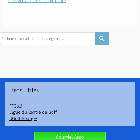
Lien vers le site de l'Amicale
search
Liens Utiles
FFGolf
Ligue du Centre de Golf
UGolf Bourges
Courriel Asso