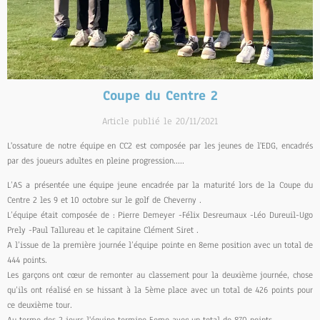
Coupe du Centre 2
Article publié le 20/11/2021
L'ossature de notre équipe en CC2 est composée par les jeunes de l'EDG, encadrés
par des joueurs adultes en pleine progression.....
L’AS a présentée une équipe jeune encadrée par la maturité lors de la Coupe du
Centre 2 les 9 et 10 octobre sur le golf de Cheverny .
L’équipe était composée de : Pierre Demeyer -Félix Desreumaux -Léo Dureuil-Ugo
Prely -Paul Tallureau et le capitaine Clément Siret .
A l’issue de la première journée l’équipe pointe en 8eme position avec un total de
444 points.
Les garçons ont cœur de remonter au classement pour la deuxième journée, chose
qu’ils ont réalisé en se hissant à la 5ème place avec un total de 426 points pour
ce deuxième tour.