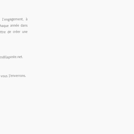
 l’engagement, à
 chaque année dans
ttre de créer une
es@laposte.net.
 vous l'enverrons.