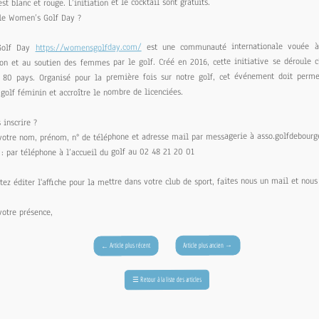
st blanc et rouge. L’initiation et le cocktail sont gratuits.
 le Women’s Golf Day ?
est une communauté internationale vouée à
https://womensgolfday.com/
Golf Day
ion et au soutien des femmes par le golf. Créé en 2016, cette initiative se déroule
 80 pays. Organisé pour la première fois sur notre golf, cet événement doit perme
olf féminin et accroître le nombre de licenciées.
inscrire ?
votre nom, prénom, n° de téléphone et adresse mail par messagerie à asso.golfdebourg
 : par téléphone à l’accueil du golf au 02 48 21 20 01
tez éditer l'affiche pour la mettre dans votre club de sport, faites nous un mail et nous
votre présence,
→
Article plus ancien
Article plus récent
←
Retour à la liste des articles
☰