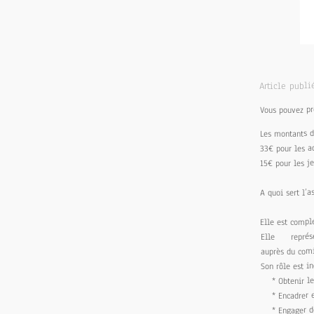
Article publi
Vous pouvez pr
Les montants d
33€ pour les a
15€ pour les j
A quoi sert l’a
Elle est compl
Elle repr
auprès du comi
Son rôle est i
* Obtenir le 
* Encadrer et
* Engager des