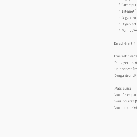
* Participer 
* Intégrer le
* Organiser l
* Organiser l
* Permettre à 
En adhérant à l
D'investir dan
De payer les 
De financer le
D'organiser d
Mais aussi,
Vous ferez pa
Vous pourrez p
Vous profitere
…..