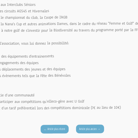
aux Interclubs Séniors
s circuits AGS45 et Hivernales
e championnat du club, la Coupe de l'AGB
a Nana's Cup et autres animations Dames, dans le cadre du réseau "Femme et Golf" de
notre golf de s'investir pour la Biodiversité au travers du programme porté par la FF
'association, vous lui donnez la possibilité:
s des équipements d'entrainements
engagements des équipes
s déplacements des jeunes et des équipes
es évènements tels que la Fête des Bénévoles
rtie d’une communauté
articiper aux compétitions qu’elleco-gère avec U Golf
z d’un tarif préférentiel lors des compétitions dominicale (7€ au lieu de 10€)
→
Article plus ancien
Article plus récent
←