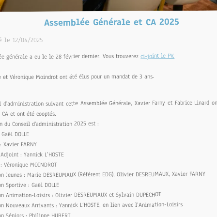
Assemblée Générale et CA 2025
é le 12/04/2025
ci-joint le PV.
e générale a eu le le 28 février dernier. Vous trouverez
e et Véronique Moindrot ont été élus pour un mandat de 3 ans.
l d'administration suivant cette Assemblée Générale, Xavier Farny et Fabrice Linard o
 CA et ont été cooptés.
 du Conseil d'administration 2025 est :
 Gaël DOLLE
: Xavier FARNY
Adjoint : Yannick L’HOSTE
 : Véronique MOINDROT
Jeunes : Marie DESREUMAUX (Référent EDG), Olivier DESREUMAUX, Xavier FARNY
 Sportive : Gaël DOLLE
Animation-Loisirs : Olivier DESREUMAUX et Sylvain DUPECHOT
Nouveaux Arrivants : Yannick L’HOSTE, en lien avec l’Animation-Loisirs
 Séniors : Philippe HUBERT