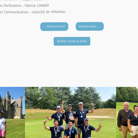
Partenaires : Fabrice LINARD
Communication : collectif de rédaction
→
Article plus ancien
Article plus récent
←
Retour à la liste des articles
☰