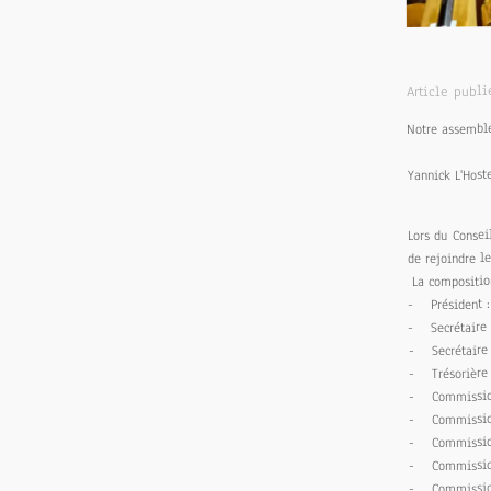
Article publi
Notre assemblé
Yannick L'Host
Lors du Consei
de rejoindre le
La composition
- Président :
- Secrétaire 
- Secrétaire 
- Trésorière
- Commission 
- Commission
- Commission 
- Commission 
- Commission