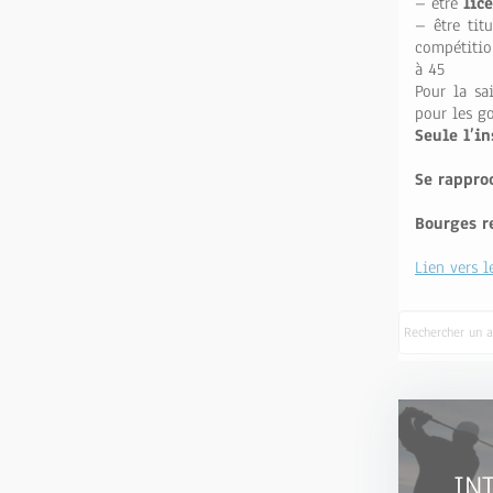
– être
lic
– être tit
compétition
à 45
Pour la sa
pour les go
Seule l’i
Se rappro
Bourges re
Lien vers l
IN