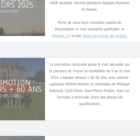
IORS 2025
L'AGB souhaite inscrire plusieurs équipes Hommes
et Dames.
19/12/2024
Merci de vous faire connaitre auprès de
l'Association si vous souhaitez participer en
c
liquant ici
ou par
notre formulaire de contact.
La promotion nationale poule B s'est déroulée sur
le parcours de Troyes la Cordelière du 9 au 11 mai
2024. L'équipe Séniors + de 60 ans, avec comme
OMOTION
capitaine Jérôme Rochon et composée de Philippe
RS + 60 ANS
Dubreuil, Cyril Pinon, Jean-Pierre Mallet, Jean-Luc
17/05/2024
Tamisier a terminée 2ème des phases de
qualification.