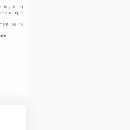
e du golf en
rieur ou égal
ement (ou 4€
pte