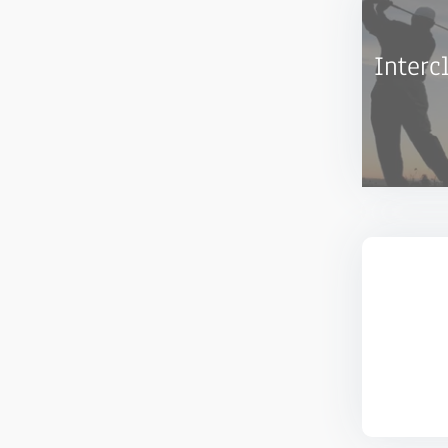
Interc
SENIOR