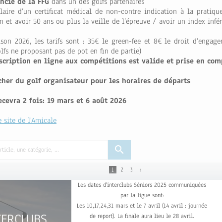
encié de la FFG
dans un des golfs partenaires
ulaire d’un certificat médical de non-contre indication à la pratiqu
 et avoir 50 ans ou plus la veille de l’épreuve / avoir un index infé
ison 2026, les tarifs sont : 35€ le green-fee et 8€ le droit d’engag
lfs ne proposant pas de pot en fin de partie)
nscription en ligne aux compétitions est valide et prise en com
cher du golf organisateur pour les horaires de départs
cevra 2 fois: 19 mars et 6 août 2026
e site de l'Amicale
search
1
2
3
>
Les dates d'interclubs Séniors 2025 communiquées
par la ligue sont:
Les 10,17,24,31 mars et le 7 avril (14 avril : journée
TERCLUBS
de report). La finale aura lieu le 28 avril.