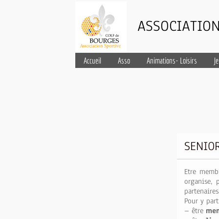
ASSOCIATION
Accueil
Asso
Animations- Loisirs
J
SENIO
Etre membr
organise, 
partenaires
Pour y parti
– être
mem