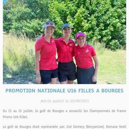
PROMOTION NATIONALE U16 FILLES A BOURGES
Article publié le 03/08/2023
Du 13 au 15 juillet, le golf de Bourges a accueilli les Championnats de France
Promo U16 filles.
Le golf de Bourges était représentée par: Zoé Dechery (Benjamine), Romane Noël